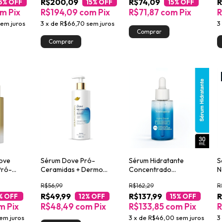
R$200,09
R$74,09
R
5
% OFF
15
% OFF
15
% OFF
om
Pix
R$194,09
com
Pix
R$71,87
com
Pix
R
sem juros
3
x
de
R$66,70
sem juros
3
Dove
Sérum Dove Pró-
Sérum Hidratante
S
Pró-
Ceramidas + Dermo
Concentrado
N
Hidratante 380ml
Neutrogena Hydro Boost
3
R$56,99
R$162,29
R
30ml
R$49,99
R$137,99
R
% OFF
12
% OFF
15
% OFF
m
Pix
R$48,49
com
Pix
R$133,85
com
Pix
R
em juros
3
x
de
R$46,00
sem juros
3