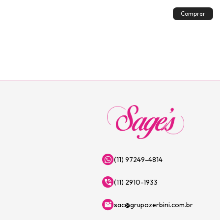
(11) 97249-4814
(11) 2910-1933
sac@grupozerbini.com.br