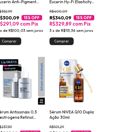
ucerin Anti-Pigment
Eucerin Hy-Fi Elasticity
ele Oleosa 30ml
3D 30ml
$352,99
R$400,09
$300,09
R$340,09
15
% OFF
15
% OFF
$291,09
com
Pix
R$329,89
com
Pix
x
de
R$100,03
sem juros
3
x
de
R$113,36
sem juros
GRÁTIS
érum Antissinais 0.3
Sérum NIVEA Q10 Dupla
eutrogena Retinol
Ação 30ml
oost 30ml
$237,59
R$101,29