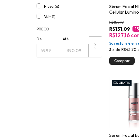
Sérum Facial N
Nivea (6)
Cellular Lumin
Vult (1)
Antimarcas Ac
R$154,19
R$131,09
1
PREÇO
R$127,16
co
De
Até
Só restam
4
em e
3
x
de
R$43,70
GRÁTIS
Sérum Facial E