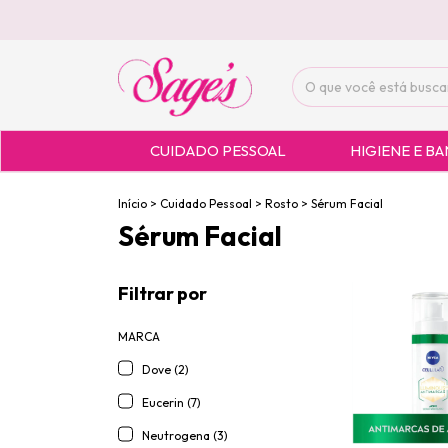
CUIDADO PESSOAL
HIGIENE E B
Início
>
Cuidado Pessoal
>
Rosto
>
Sérum Facial
Sérum Facial
Filtrar por
MARCA
Dove (2)
Eucerin (7)
Neutrogena (3)