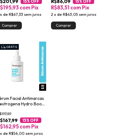
$201,99
R$86,09
15
% OFF
15
% OFF
$195,93
com
Pix
R$83,51
com
Pix
x
de
R$67,33
sem juros
2
x
de
R$43,05
sem juros
GRÁTIS
érum Facial Antimarcas
eutrogena Hydro Boost
0ml
$197,59
$167,99
15
% OFF
$162,95
com
Pix
x
de
R$56,00
sem juros