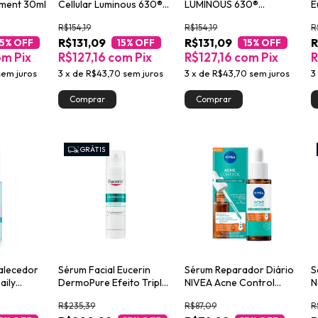
gment 30ml
Cellular Luminous 630®
LUMINOUS 630®
E
ANTIMARCAS Anti-idade
Antimarcas Escurecidas
P
R$154,19
R$154,19
R
30ml
30ml
R$131,09
R$131,09
R
15
% OFF
15
% OFF
15
% OFF
om
Pix
R$127,16
com
Pix
R$127,16
com
Pix
R
sem juros
3
x
de
R$43,70
sem juros
3
x
de
R$43,70
sem juros
3
GRÁTIS
talecedor
Sérum Facial Eucerin
Sérum Reparador Diário
S
aily
DermoPure Efeito Triplo
NIVEA Acne Control
N
40ml
30ml
B
R$235,39
R$87,09
R