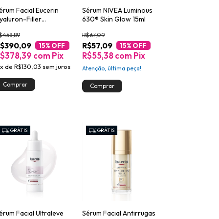
érum Facial Eucerin
Sérum NIVEA Luminous
yaluron-Filler
630® Skin Glow 15ml
pigenetic 30ml
$458,89
R$67,09
$390,09
R$57,09
15
% OFF
15
% OFF
$378,39
com
Pix
R$55,38
com
Pix
x
de
R$130,03
sem juros
Atenção, última peça!
GRÁTIS
GRÁTIS
érum Facial Ultraleve
Sérum Facial Antirrugas