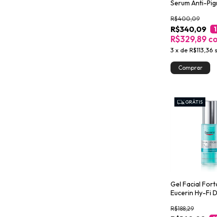
Serum Anti-Pi
R$400,09
R$340,09
R$329,89
c
3
x
de
R$113,36
GRÁTIS
Gel Facial For
Eucerin Hy-Fi D
Booster 30ml
R$188,29