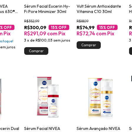
IVEA
Sérum Facial Eucerin Hy-
Vult Sérum Antioxidante
S
ous 630®
Fi Pore Minimizer 30ml
Vitamina C10 30ml
H
ne 30ml
E
R$352,99
R$88,19
R
R$300,09
R$74,99
R
5
% OFF
15
% OFF
15
% OFF
m
Pix
R$291,09
com
Pix
R$72,74
com
Pix
R
3
x
de
R$100,03
sem juros
3
stoque!
sem juros
ucerin Dual
Sérum Facial NIVEA
Sérum Avançado NIVEA
S