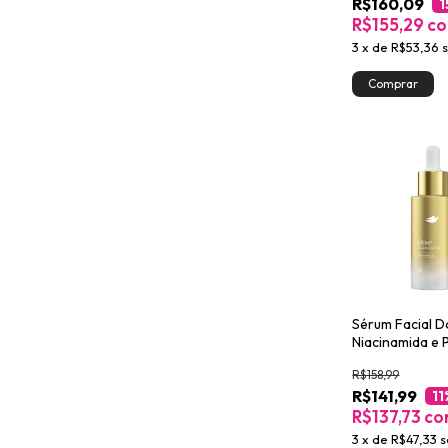
R$160,09
1
R$155,29
c
3
x
de
R$53,36
Sérum Facial 
Niacinamida e 
retinol 30ml
R$158,99
R$141,99
11
R$137,73
co
3
x
de
R$47,33
s