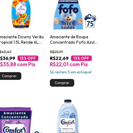
maciante Downy Verão
Amaciante de Roupa
ropical 1.5L Rende 6L
Concentrado Fofo Azul
erfume de Alta Fixação
Tudão 1,5l Embalagem
$43,49
R$25,99
Econômica
$36,99
R$22,69
15
% OFF
13
% OFF
$35,88
com
Pix
R$22,01
com
Pix
Só restam
3
em estoque!