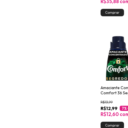
R$35,88
co
Amaciante Co
Comfort 36 S
500ml
R$13,99
R$12,99
7
%
R$12,60
co