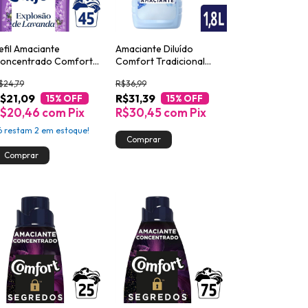
efil Amaciante
Amaciante Diluído
oncentrado Comfort
Comfort Tradicional
avanda 900ml
Explosão Azul 1,8L
$24,79
R$36,99
$21,09
R$31,39
15
% OFF
15
% OFF
R$20,46
com
Pix
R$30,45
com
Pix
ó restam
2
em estoque!