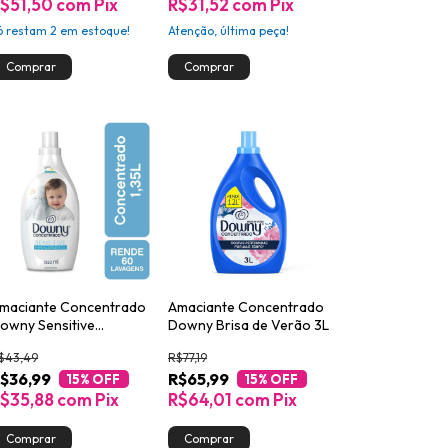
$51,50
com
Pix
R$31,52
com
Pix
ó restam
2
em estoque!
Atenção, última peça!
maciante Concentrado
Amaciante Concentrado
owny Sensitive
Downy Brisa de Verão 3L
ipoalergênico para
$43,49
R$77,19
oupa de Bebê 1,35L
$36,99
R$65,99
15
% OFF
15
% OFF
$35,88
com
Pix
R$64,01
com
Pix