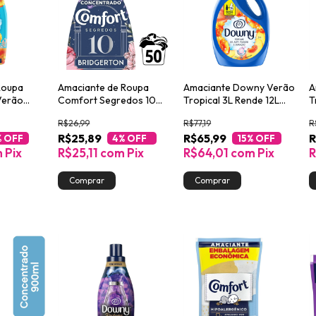
Roupa
Amaciante de Roupa
Amaciante Downy Verão
A
Verão
Comfort Segredos 10
Tropical 3L Rende 12L
T
y Frasco
Bridgerton 1L
Perfume de Alta Fixação
P
R$26,99
R$77,19
R
R$25,89
R$65,99
R
% OFF
4
% OFF
15
% OFF
m
Pix
R$25,11
com
Pix
R$64,01
com
Pix
R