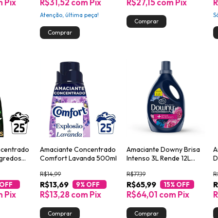
m
Pix
R$31,52
com
Pix
R$27,15
com
Pix
R
Atenção, última peça!
S
ncentrado
Amaciante Concentrado
Amaciante Downy Brisa
A
egredos
Comfort Lavanda 500ml
Intenso 3L Rende 12L
D
Perfume de Alta Fixação
H
R$14,99
R$77,19
R
R
R$13,69
R$65,99
R
 OFF
9
% OFF
15
% OFF
m
Pix
R$13,28
com
Pix
R$64,01
com
Pix
R