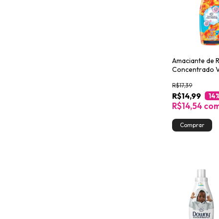
Amaciante de 
Concentrado 
Tropical Down
R$17,39
500ml
R$14,99
14
R$14,54
co