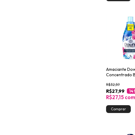
Amaciante Do
Concentrado B
Verão 1L
R$32,59
R$27,99
14
R$27,15
co