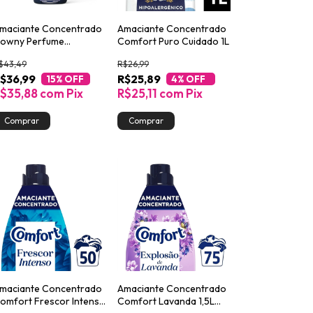
maciante Concentrado
Amaciante Concentrado
owny Perfume
Comfort Puro Cuidado 1L
ollection Místico 1,35L
$43,49
R$26,99
$36,99
R$25,89
15
% OFF
4
% OFF
$35,88
com
Pix
R$25,11
com
Pix
maciante Concentrado
Amaciante Concentrado
omfort Frescor Intenso
Comfort Lavanda 1,5L