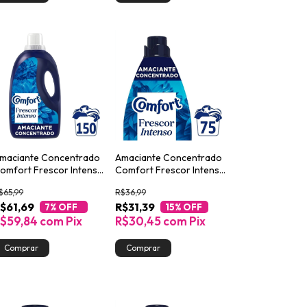
maciante Concentrado
Amaciante Concentrado
omfort Frescor Intenso
Comfort Frescor Intenso
L
1,5L
$65,99
R$36,99
$61,69
R$31,39
7
% OFF
15
% OFF
$59,84
com
Pix
R$30,45
com
Pix