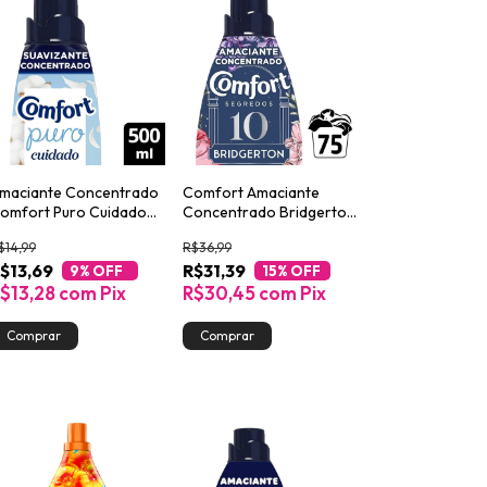
maciante Concentrado
Comfort Amaciante
omfort Puro Cuidado
Concentrado Bridgerton
00ml
10 Segredos 1,5L Edição
$14,99
R$36,99
Especial
$13,69
R$31,39
9
% OFF
15
% OFF
$13,28
com
Pix
R$30,45
com
Pix