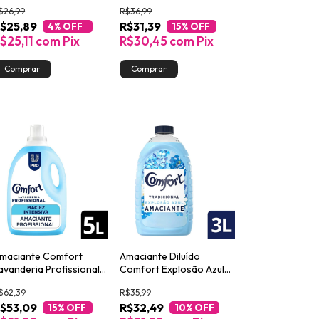
L
Embalagem Econômica
$26,99
R$36,99
$25,89
R$31,39
4
% OFF
15
% OFF
$25,11
com
Pix
R$30,45
com
Pix
maciante Comfort
Amaciante Diluído
avanderia Profissional
Comfort Explosão Azul
aciez Intensiva 5L
Toque de Baunilha 3L
$62,39
R$35,99
$53,09
R$32,49
15
% OFF
10
% OFF