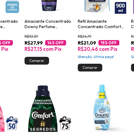
ncentrado
Amaciante Concentrado
Refil Amaciante
R
ve
Downy Perfume
Concentrado Comfort
C
o para
Collection Místico 900ml
Puro Cuidado 900ml
L
R$32,59
R$24,79
R
ê 900ml
R$27,99
R$21,09
R
% OFF
14
% OFF
15
% OFF
m
Pix
R$27,15
com
Pix
R$20,46
com
Pix
Atenção, última peça!
S