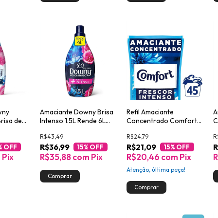
wny
Amaciante Downy Brisa
Refil Amaciante
A
risa de
Intenso 1.5L Rende 6L
Concentrado Comfort
C
Perfume de Alta Fixação
Frescor Intenso 900ml
3
R$43,49
R$24,79
R
R$36,99
R$21,09
R
% OFF
15
% OFF
15
% OFF
m
Pix
R$35,88
com
Pix
R$20,46
com
Pix
R
Atenção, última peça!