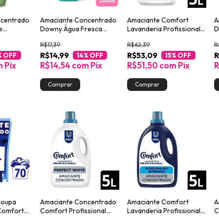
ncentrado
Amaciante Concentrado
Amaciante Comfort
A
e
Downy Água Fresca
Lavanderia Profissional
D
500ml
Puro Cuidado 5L
C
R$17,39
R$62,39
R
R$14,99
R$53,09
R
% OFF
14
% OFF
15
% OFF
m
Pix
R$14,54
com
Pix
R$51,50
com
Pix
R
Roupa
Amaciante Concentrado
Amaciante Comfort
A
Comfort
Comfort Profissional
Lavanderia Profissional
C