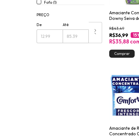
Fofo (1)
Amaciante Co
PREÇO
Downy Seiva d
Alfazema 1,5L
De
Até
R$43,49
R$36,99
15
R$35,88
co
Amaciante de 
Concentrado 