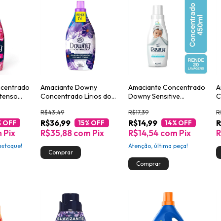
ncentrado
Amaciante Downy
Amaciante Concentrado
A
ntenso
Concentrado Lírios do
Downy Sensitive
C
Campo 1,5L
Hipoalergênico para
5
R$43,49
R$17,39
R
Roupa de Bebê 450ml
R$36,99
R$14,99
R
% OFF
15
% OFF
14
% OFF
m
Pix
R$35,88
com
Pix
R$14,54
com
Pix
R
stoque!
Atenção, última peça!