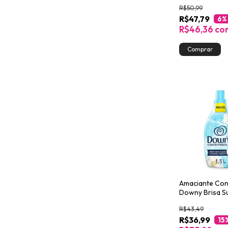
Frescor Intens
R$50,99
R$47,79
6
%
R$46,36
co
Amaciante Co
Downy Brisa Su
R$43,49
R$36,99
15