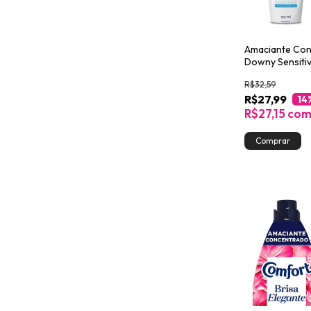
Amaciante Co
Downy Sensiti
Hipoalergênic
R$32,59
Roupa de Beb
R$27,99
14
R$27,15
co