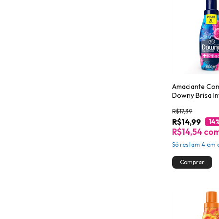
Amaciante Co
Downy Brisa I
500ml
R$17,39
R$14,99
14
R$14,54
co
Só restam
4
em e