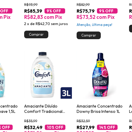
o 1,4L
Perfect White 5L
Concentrado 5L
1
R$93,99
R$82,99
R
R$85,39
R$75,79
R
 OFF
9
% OFF
9
% OFF
m
Pix
R$82,83
com
Pix
R$73,52
com
Pix
R
2
x
de
R$42,70
sem juros
Atenção, última peça!
ncentrado
Amaciante Diluído
Amaciante Concentrado
A
ave 1,5L
Comfort Tradicional
Downy Brisa Intenso 1L
L
Puro Cuidado 3L
M
R$35,99
R$32,59
R
R$32,49
R$27,99
R
% OFF
10
% OFF
14
% OFF