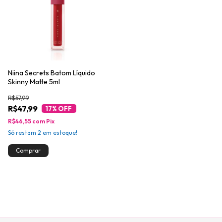
Niina Secrets Batom Líquido
Skinny Matte 5ml
R$57,99
R$47,99
17
% OFF
R$46,55
com
Pix
Só restam
2
em estoque!
Comprar